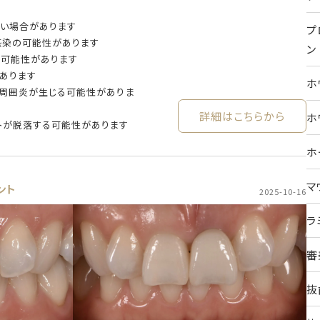
ない場合があります
プ
感染の可能性があります
ン
る可能性があります
あります
ホ
ト周囲炎が生じる可能性がありま
詳細はこちらから
ホ
トが脱落する可能性があります
ホ
マ
ント
2025-10-16
ラ
審
抜