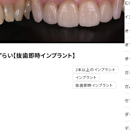
む
イ
オ
オ
ずらい【抜歯即時インプラント】
オ
2本以上のインプラント
ガ
インプラント
抜歯即時インプラント
ガ
セ
ダ
デ