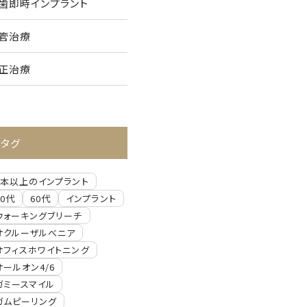
歯即時インプラント
管治療
正治療
タグ
2本以上のインプラント
30代
60代
インプラント
ウォーキングブリーチ
オクルーザルべニア
オフィスホワイトニング
オールオン4/6
ガミースマイル
ガムピーリング