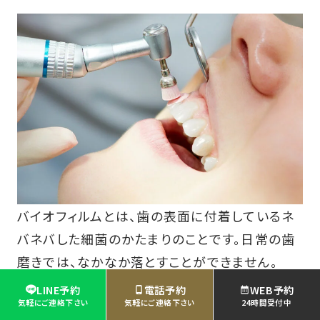
バイオフィルムとは、歯の表面に付着しているネ
バネバした細菌のかたまりのことです。日常の歯
磨きでは、なかなか落とすことができません。
LINE予約
電話予約
WEB予約
歯石などを除去してから、プロ用の清掃機器や
気軽にご連絡下さい
気軽にご連絡下さい
24時間受付中