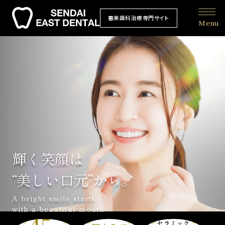
審美歯科治療専門サイト
Menu
輝く笑顔は
“美しい口元”から。
A bright smile starts
with a beautiful mouth
セラミック