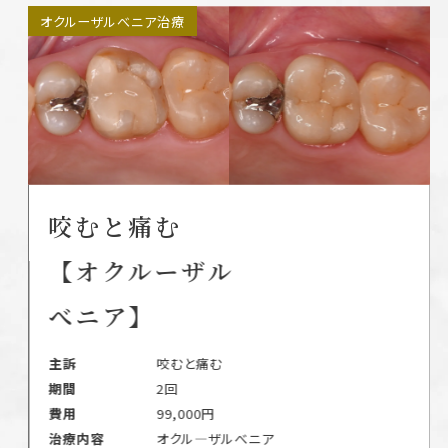
オクルーザルべニア治療
咬むと痛む
【オクルーザル
べニア】
主訴
咬むと痛む
期間
2回
費用
99,000円
治療内容
オクル―ザルべニア