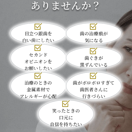
ありませんか？
目立つ銀歯を
歯の治療痕が
白い歯にしたい
気になる
セカンド
歯ぐきが
オピニオンを
黒ずんでいる
お願いしたい
治療のときの
歯がボロボロすぎて
金属素材で
歯医者さんに
アレルギーが心配
行きづらい
笑ったときの
口元に
自信を持ちたい