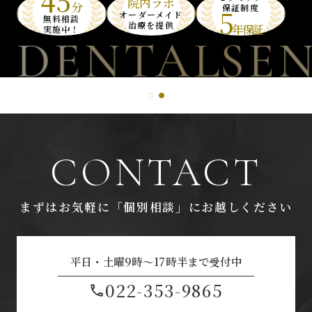
45
院内ラボ
分
保証制度
5
オーダーメイド
無料相談
治療を提供
年保証
実施中！
CONTACT
まずはお気軽に「個別相談」にお越しください
平日・土曜9時〜17時半まで受付中
022-353-9865