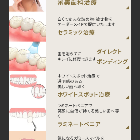
審美歯科治療
白くて丈夫な詰め物・被せ物を
オーダーメイドで提供いたします
セラミック治療
ダイレクト
歯を削らずに
キレイに修復できます
ボンディング
ホワイトスポット治療で
透明感のある
美しい歯へ導く
ホワイトスポット治療
ラミネートベニアで
笑顔に自信が持てる美しい歯へ導
く
ラミネートベニア
気になるガミースマイルを