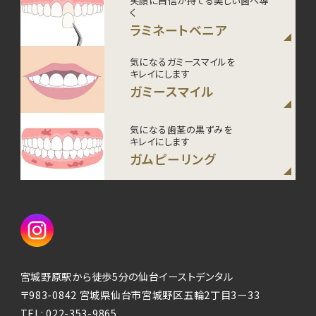
笑顔に自信が持てる美しい歯へ導
く
ラミネートベニア
気になるガミースマイルを
キレイにします
ガミースマイル
気になる歯茎の黒ずみを
キレイにします
ガムピーリング
宮城野原駅から徒歩5分の仙台イーストデンタル
〒983-0842 宮城県仙台市宮城野区五輪2丁目3ー33
TEL:
022-353-9865