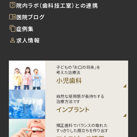
院内ラボ（歯科技工室）との連携
医院ブログ
症例集
求人情報
子どもの「お口の将来」を
考えた治療法
小児歯科
自然な使用感が長持ちする
治療方法です
インプラント
矯正歯科でバランスの取れた
すっきりした顔立ちを作り出す