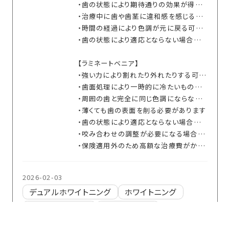
・歯の状態により期待通りの効果が得られない場合があります
・治療中に歯や歯茎に違和感を感じることがあります
・時間の経過により色調が元に戻る可能性があります
・歯の状態により適応とならない場合があります
【ラミネートベニア】
・強い力により割れたり外れたりする可能性があります
・歯面処理により一時的に冷たいものがしみる可能性があります
・周囲の歯と完全に同じ色調にならない場合があります
・薄くても歯の表面を削る必要があります
・歯の状態により適応とならない場合があります
・咬み合わせの調整が必要になる場合があります
・保険適用外のため高額な治療費がかかります
2026-02-03
デュアルホワイトニング
ホワイトニング
ラミネートベニア
審美歯科治療