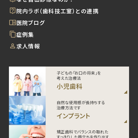
院内ラボ（歯科技工室）との連携
医院ブログ
症例集
求人情報
子どもの「お口の将来」を
考えた治療法
小児歯科
自然な使用感が長持ちする
治療方法です
インプラント
矯正歯科でバランスの取れた
すっきりした顔立ちを作り出す