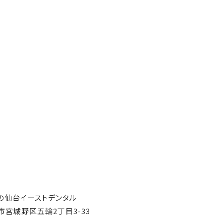
の
仙台イーストデンタル
宮城野区五輪2丁目3-33