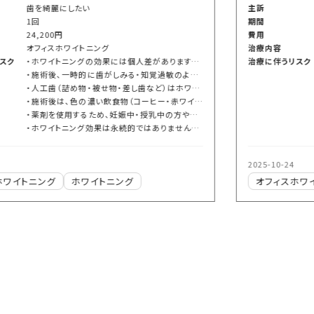
主訴
歯を綺麗にしたい
期間
1回
費用
25,200円
治療内容
オフィスホワイトニング
治療に伴うリスク
・ホワイトニングの効果には個人差があります。歯の質や着色の種類によっては、希望する白さにならない場合もあります。
・施術後、一時的に歯がしみる・知覚過敏のような症状が出ることがあります。ほとんどは数日でおさまりますが、症状が続く場合はご相談ください。
・人工歯（詰め物・被せ物・差し歯など）はホワイトニングでは白くなりません。
・施術後は、色の濃い飲食物（コーヒー・赤ワイン・カレーなど）を避けることで、白さをより長く保てます。
・薬剤を使用するため、妊娠中・授乳中の方や重度の歯肉炎・虫歯がある方は、施術を控えていただく場合があります。
・ホワイトニング効果は永続的ではありません。定期的なメンテナンスを行うことで白さを維持しやすくなります。
2025-10-24
オフィスホワイトニング
ホワイトニング