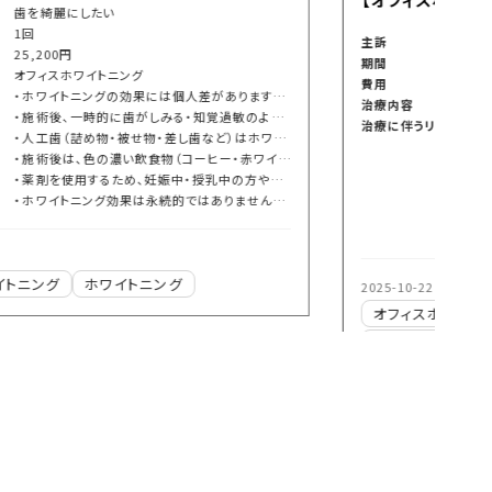
主訴
歯を綺麗にしたい
期間
1回
費用
24,200円
治療内容
オフィスホワイトニング
治療に伴うリスク
・ホワイトニングの効果には個人差があります。歯の質や着色の種類によっては、希望する白さにならない場合もあります。
・施術後、一時的に歯がしみる・知覚過敏のような症状が出ることがあります。ほとんどは数日でおさまりますが、症状が続く場合はご相談ください。
・人工歯（詰め物・被せ物・差し歯など）はホワイトニングでは白くなりません。
・施術後は、色の濃い飲食物（コーヒー・赤ワイン・カレーなど）を避けることで、白さをより長く保てます。
・薬剤を使用するため、妊娠中・授乳中の方や重度の歯肉炎・虫歯がある方は、施術を控えていただく場合があります。
・ホワイトニング効果は永続的ではありません。定期的なメンテナンスを行うことで白さを維持しやすくなります。
2025-10-22
オフィスホワイトニング
ホワイトニング
審美歯科治療