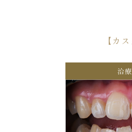
【カス
治療