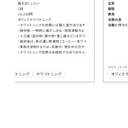
主訴
歯を綺麗にしたい
期間
1回
費用
24,200円
治療内容
オフィスホワイトニング
治療に伴うリスク
・ホワイトニングの効果には個人差があります。歯の質や着色の種類によっては、希望する白さにならない場合もあります。
・施術後、一時的に歯がしみる・知覚過敏のような症状が出ることがあります。ほとんどは数日でおさまりますが、症状が続く場合はご相談ください。
・人工歯（詰め物・被せ物・差し歯など）はホワイトニングでは白くなりません。
・施術後は、色の濃い飲食物（コーヒー・赤ワイン・カレーなど）を避けることで、白さをより長く保てます。
・薬剤を使用するため、妊娠中・授乳中の方や重度の歯肉炎・虫歯がある方は、施術を控えていただく場合があります。
・ホワイトニング効果は永続的ではありません。定期的なメンテナンスを行うことで白さを維持しやすくなります。
2025-10-24
オフィスホワイトニング
ホワイトニング