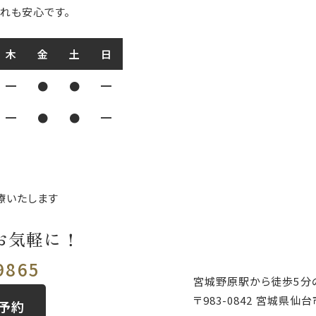
れも安心です。
木
金
土
日
━
●
●
━
━
●
●
━
療いたします
お気軽に！
9865
宮城野原駅から徒歩5分
〒983-0842
宮城県仙台市
B予約