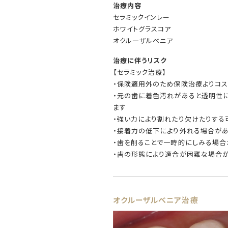
治療内容
セラミックインレー
ホワイトグラスコア
オクル―ザルべニア
治療に伴うリスク
【セラミック治療】
・保険適用外のため保険治療よりコス
・元の歯に着色汚れがあると透明性
ます
・強い力により割れたり欠けたりする
・接着力の低下により外れる場合が
・歯を削ることで一時的にしみる場合
・歯の形態により適合が困難な場合
オクルーザルべニア治療