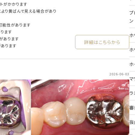
トがかかります
により黄ばんで見える場合があり
プ
ン
可能性があります
あります
ホ
があります
詳細はこちらから
があります
ホ
ホ
2026-06-03
マ
ラ
審
抜