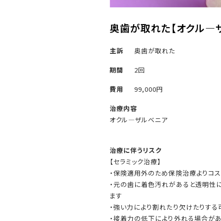
奥歯が取れた
【オクル―
主訴
奥歯が取れた
期間
2回
費用
99,000円
治療内容
オクル―ザルべニア
治療に伴うリスク
【セラミック治療】
・保険適用外のため保険治療よりコス
・元の歯に着色汚れがあると透明性
ます
・強い力により割れたり欠けたりする
・接着力の低下により外れる場合が