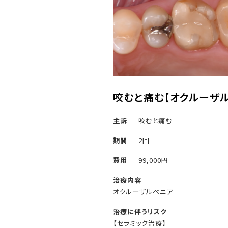
咬むと痛む
【オクルーザ
主訴
咬むと痛む
期間
2回
費用
99,000円
治療内容
オクル―ザルべニア
治療に伴うリスク
【セラミック治療】