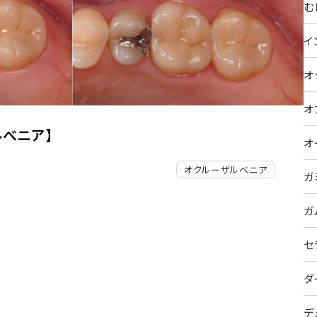
む
イ
オ
オ
ル
べニア】
オ
オクルーザルべニア
ガ
ガ
セ
ダ
デ