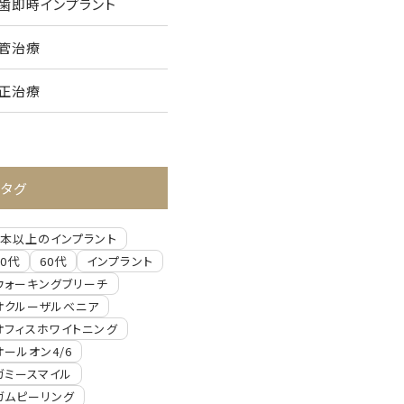
歯即時インプラント
管治療
正治療
タグ
2本以上のインプラント
30代
60代
インプラント
ウォーキングブリーチ
オクルーザルべニア
オフィスホワイトニング
オールオン4/6
ガミースマイル
ガムピーリング