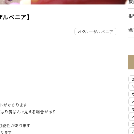
抜
ザル
べニア】
根
矯
オクルーザルべニア
トがかかります
により黄ばんで見える場合があり
可能性があります
あります