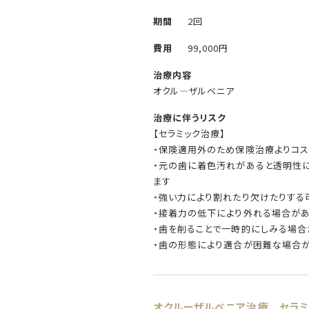
期間
2回
費用
99,000円
治療内容
オクル―ザルべニア
治療に伴うリスク
【セラミック治療】
・保険適用外のため保険治療よりコス
・元の歯に着色汚れがあると透明性
ます
・強い力により割れたり欠けたりする
・接着力の低下により外れる場合が
・歯を削ることで一時的にしみる場合
・歯の形態により適合が困難な場合
オクルーザルべニア治療
セラ