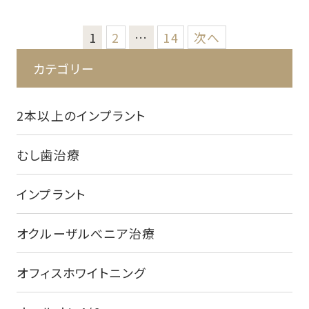
投
1
2
…
14
次へ
稿
カテゴリー
の
ペ
2本以上のインプラント
ー
ジ
むし歯治療
送
り
インプラント
オクルーザルべニア治療
オフィスホワイトニング