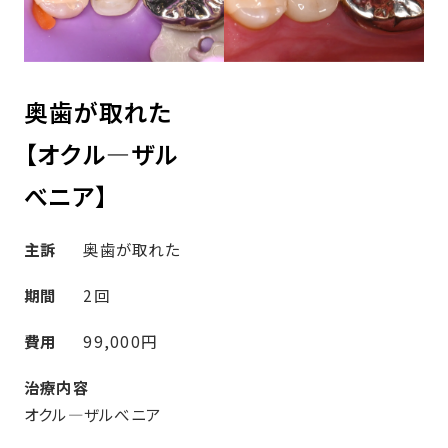
奥歯が取れた
【オクル―ザル
べニア】
主訴
奥歯が取れた
期間
2回
費用
99,000円
治療内容
オクル―ザルべニア